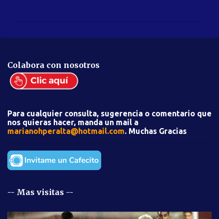
o
m
e
n
t
Colabora con nosotros
a
r
i
Para cualquier consulta, sugerencia o comentario que
o
nos quieras hacer, manda un mail a
s
marianohperalta@hotmail.com
. Muchas Gracias
-- Mas visitas --