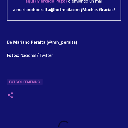
aquí (Mercado Pago)
o enviando un mail
a
marianohperalta@hotmail.com ¡Muchas Gracias!
De
Mariano Peralta (@mh_peralta)
Fotos:
Nacional / Twitter
FUTBOL FEMENINO
C