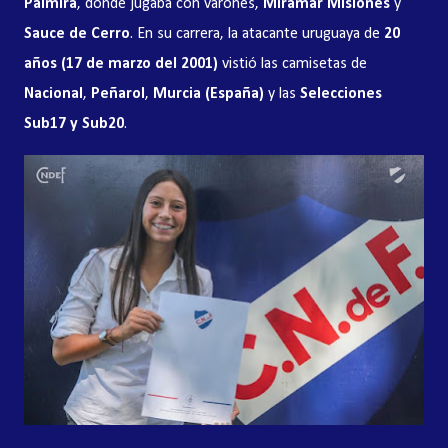
Palmira
, donde jugaba con varones,
Miramar Misiones
y
Sauce de Cerro
. En su carrera, la atacante uruguaya de
20
años (17 de marzo del 2001)
vistió las camisetas de
Nacional
,
Peñarol
,
Murcia (España)
y las
Selecciones
Sub17 y Sub20
.