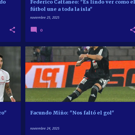
ido
Federico Cattaneo: "Es lindo ver como e
fútbol une a toda la isla"
noviembre 25, 2025
0
ISION
ENTREVISTAS
LVP SPORTS
PRIMERA DIVISION
ro"
Facundo Miño: "Nos faltó el gol"
noviembre 24, 2025