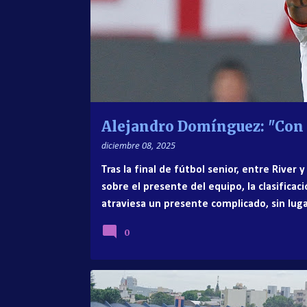
a
d
a
s
Alejandro Domínguez: "Con f
diciembre 08, 2025
Tras la final de fútbol senior, entre River
sobre el presente del equipo, la clasificac
atraviesa un presente complicado, sin luga
Marcelo Gallardo agotándose. Alejandro Dom
0
presente con un mensaje para los simpati