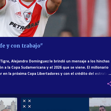
e y con trabajo"
 y Tigre, Alejandro Domínguez le brindó un mensaje a los hinchas
ión a la Copa Sudamericana y el 2026 que se viene. El millonario
r en la próxima Copa Libertadores y con el crédito del estrateg
ínguez, ex-futbolista y símbolo de la banda, se refirió al
zantes. De Mariano Peralta (@nanoperaltapd) Fotos: Infobae