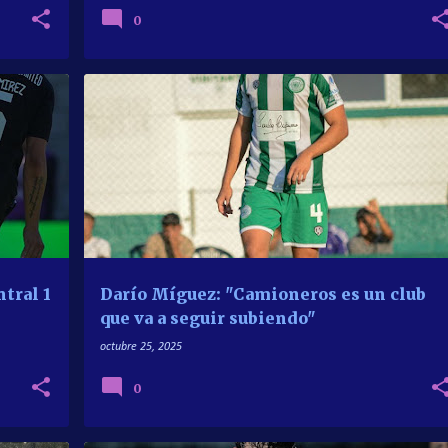
0
+
1
ASCENSO
CAMIONEROS
PRIMERA C
tral 1
Darío Míguez: "Camioneros es un club
que va a seguir subiendo"
octubre 25, 2025
0