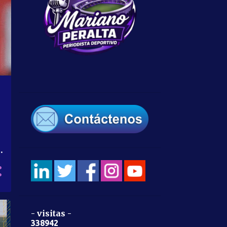
a
- visitas -
3
3
8
9
4
2