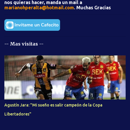
nos quieras hacer, manda un mail a
s
marianohperalta@hotmail.com
. Muchas Gracias
-- Mas visitas --
Agustín Jara: "Mi sueño es salir campeón de la Copa
Libertadores"