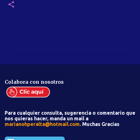
C
o
m
e
n
t
Colabora con nosotros
a
r
i
Para cualquier consulta, sugerencia o comentario que
o
nos quieras hacer, manda un mail a
s
marianohperalta@hotmail.com
. Muchas Gracias