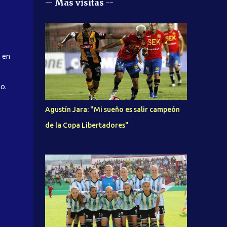
-- Mas visitas --
, en
o.
Agustín Jara: "Mi sueño es salir campeón
de la Copa Libertadores"