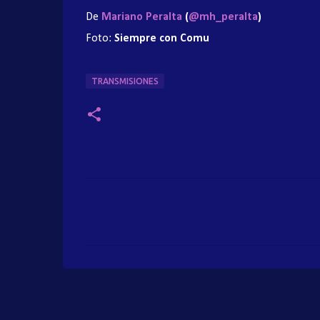
De
Mariano Peralta
(
@mh_peralta
)
Foto:
Siempre con Comu
TRANSMISIONES
C
o
m
e
n
t