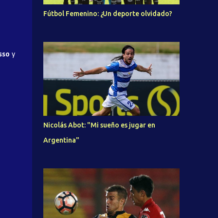
Fútbol Femenino: ¿Un deporte olvidado?
sso
y
Nicolás Abot: "Mi sueño es jugar en
Argentina"