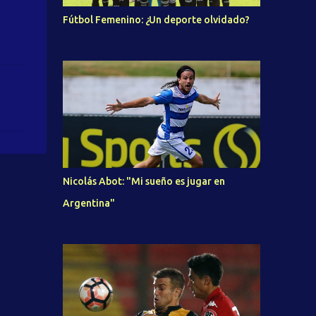
Fútbol Femenino: ¿Un deporte olvidado?
Nicolás Abot: "Mi sueño es jugar en
Argentina"