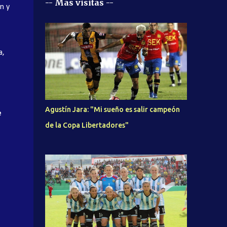
-- Mas visitas --
n y
a,
Agustín Jara: "Mi sueño es salir campeón
e
de la Copa Libertadores"