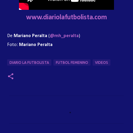
www.diariolafutbolista.com
De
Mariano Peralta
(
@mh_peralta
)
Foto:
Mariano Peralta
DIARIO LA FUTBOLISTA
FUTBOL FEMENINO
VIDEOS
C
o
m
e