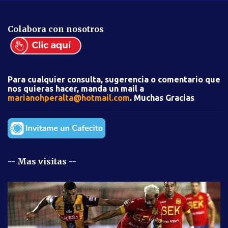
n
t
Colabora con nosotros
a
r
i
Para cualquier consulta, sugerencia o comentario que
o
nos quieras hacer, manda un mail a
s
marianohperalta@hotmail.com
. Muchas Gracias
-- Mas visitas --