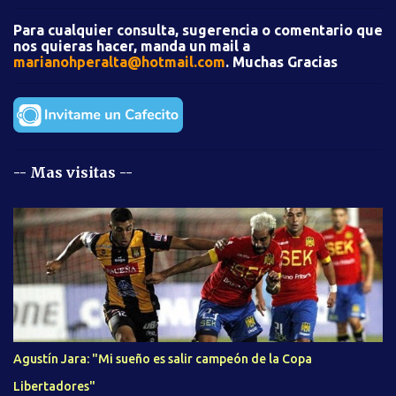
i
Para cualquier consulta, sugerencia o comentario que
o
nos quieras hacer, manda un mail a
s
marianohperalta@hotmail.com
. Muchas Gracias
-- Mas visitas --
Agustín Jara: "Mi sueño es salir campeón de la Copa
Libertadores"