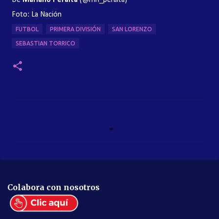
De
Mariano Peralta
(@mh_peralta)
Foto: La Nación
FUTBOL
PRIMERA DIVISIÓN
SAN LORENZO
SEBASTIAN TORRICO
C
o
m
e
n
t
Colabora con nosotros
a
r